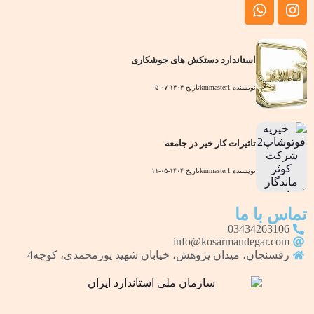
استاندارد دستکش های جوشکاری
نویسنده
kmmaster1
تاریخ
۱۴۰۴-۰۷-۰۵
تاثیرات کار خیر در جامعه
نویسنده
kmmaster1
تاریخ
۱۴۰۴-۰۵-۱۱
تماس با ما
03434263106
info@kosarmandegar.com
رفسنجان، میدان پژوهش، خیابان شهید پورمحمدی، کوچه4