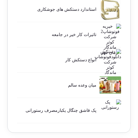
استاندارد دستکش های جوشکاری
تاثیرات کار خیر در جامعه
انواع دستکش کار
میان وعده سالم
پک قاشق چنگال یکبارمصرف رستورانی